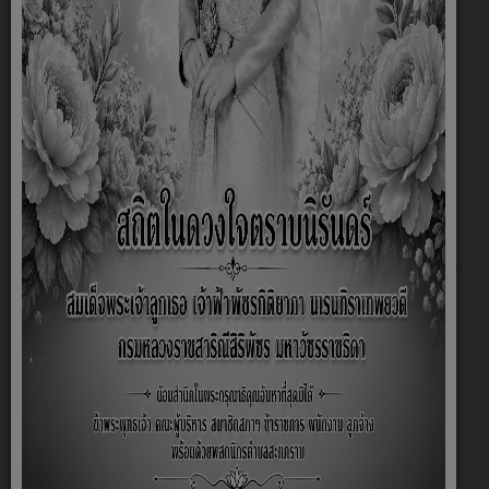
สภาพและข้อมูลพื้นฐาน
มาตรการต่างๆ
ลานกีฬาประจำหมู่บ้าน
ประวัติความเป็นมา
กฎหมายว่าด้วยการจัดตั้งองค์กรปกครองส่วนท้องถิ่น
คุณธรรมและจริยธรรม
นโยบายการกำกับดูแลองค์การที่ดี
รายงานผลการดำเนินการ การส่งเสริมและบริหารจัดการ
องค์กรปกครองส่วนท้องถิ่นให้เป็นองค์กรสุขภาวะ
(Happy Workplace)
ข้อบัญญัติอบต.
บัญชีการโอนเงินงบประมาณรายจ่าย
ภูมิปัญญาท้องถิ่น/ปราชญ์ชาวบ้าน
โครงการพัฒนาท้องถิ่นบูรณาการ