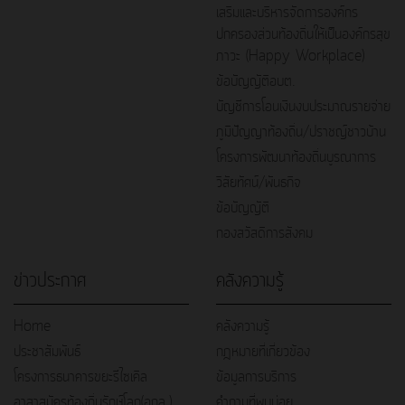
เสริมและบริหารจัดการองค์กร
ปกครองส่วนท้องถิ่นให้เป็นองค์กรสุข
ภาวะ (Happy Workplace)
ข้อบัญญัติอบต.
บัญชีการโอนเงินงบประมาณรายจ่าย
ภูมิปัญญาท้องถิ่น/ปราชญ์ชาวบ้าน
โครงการพัฒนาท้องถิ่นบูรณาการ
วิสัยทัศน์/พันธกิจ
ข้อบัญญัติ
กองสวัสดิการสังคม
ข่าวประกาศ
คลังความรู้
Home
คลังความรู้
ประชาสัมพันธ์
กฎหมายที่เกี่ยวข้อง
โครงการธนาคารขยะรีไซเคิล
ข้อมูลการบริการ
อาสาสมัครท้องถิ่นรักษ์โลก(อถล.)
คำถามที่พบบ่อย