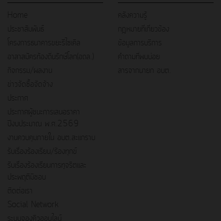
Home
คลังความรู้
ประชาสัมพันธ์
กฎหมายที่เกี่ยวข้อง
โครงการธนาคารขยะรีไซเคิล
ข้อมูลการบริการ
อาสาสมัครท้องถิ่นรักษ์โลก(อถล.)
คำถามที่พบบ่อย
กิจกรรม/ผลงาน
สารจากนายก อบต.
ข่าวจัดซื้อจัดจ้าง
ประกาศ
ประกาศผู้ชนะการเสนอราคา
ปีงบประมาณ พ.ศ.2569
งานควบคุมภายใน อบต.สะแกราบ
รับเรื่องร้องเรียน/ร้องทุกข์
รับเรื่องร้องเรียนการทุจริตและ
ประพฤติมิชอบ
ติดต่อเรา
Social Network
ระบบจองคิวออนไลน์