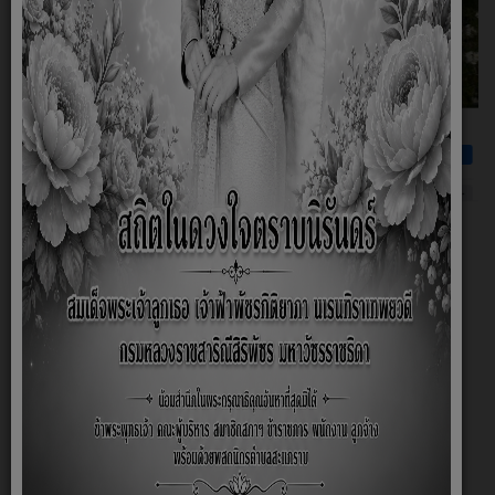
พบปะ พูดคุย ทักทาย ถามตอบ กับพวกเราได้ที่
เฟสบุ๊ค แฟนเพจ อบต.สะแกราบ นะคะ