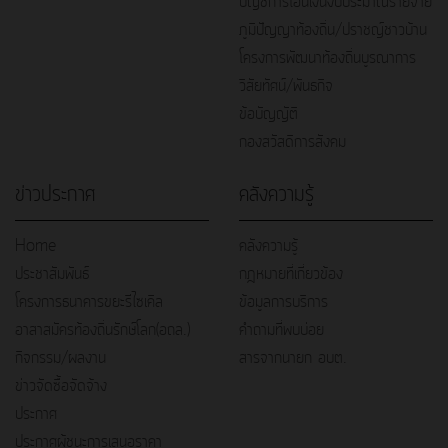
บัญชีการโอนเงินงบประมาณรายจ่าย
ภูมิปัญญาท้องถิ่น/ปราชญ์ชาวบ้าน
โครงการพัฒนาท้องถิ่นบูรณาการ
วิสัยทัศน์/พันธกิจ
ข้อบัญญัติ
กองสวัสดิการสังคม
ข่าวประกาศ
คลังความรู้
Home
คลังความรู้
ประชาสัมพันธ์
กฎหมายที่เกี่ยวข้อง
โครงการธนาคารขยะรีไซเคิล
ข้อมูลการบริการ
อาสาสมัครท้องถิ่นรักษ์โลก(อถล.)
คำถามที่พบบ่อย
กิจกรรม/ผลงาน
สารจากนายก อบต.
ข่าวจัดซื้อจัดจ้าง
ประกาศ
ประกาศผู้ชนะการเสนอราคา