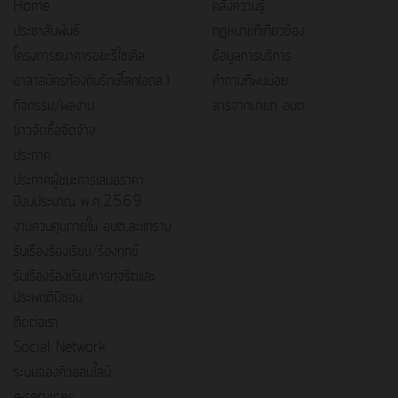
Home
คลังความรู้
ประชาสัมพันธ์
กฎหมายที่เกี่ยวข้อง
โครงการธนาคารขยะรีไซเคิล
ข้อมูลการบริการ
อาสาสมัครท้องถิ่นรักษ์โลก(อถล.)
คำถามที่พบบ่อย
กิจกรรม/ผลงาน
สารจากนายก อบต.
ข่าวจัดซื้อจัดจ้าง
ประกาศ
ประกาศผู้ชนะการเสนอราคา
ปีงบประมาณ พ.ศ.2569
งานควบคุมภายใน อบต.สะแกราบ
รับเรื่องร้องเรียน/ร้องทุกข์
รับเรื่องร้องเรียนการทุจริตและ
ประพฤติมิชอบ
ติดต่อเรา
Social Network
ระบบจองคิวออนไลน์
e-services