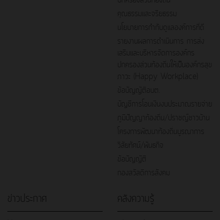
คุณธรรมและจริยธรรม
นโยบายการกำกับดูแลองค์การที่ดี
รายงานผลการดำเนินการ การส่ง
เสริมและบริหารจัดการองค์กร
ปกครองส่วนท้องถิ่นให้เป็นองค์กรสุข
ภาวะ (Happy Workplace)
ข้อบัญญัติอบต.
บัญชีการโอนเงินงบประมาณรายจ่าย
ภูมิปัญญาท้องถิ่น/ปราชญ์ชาวบ้าน
โครงการพัฒนาท้องถิ่นบูรณาการ
วิสัยทัศน์/พันธกิจ
ข้อบัญญัติ
กองสวัสดิการสังคม
ข่าวประกาศ
คลังความรู้