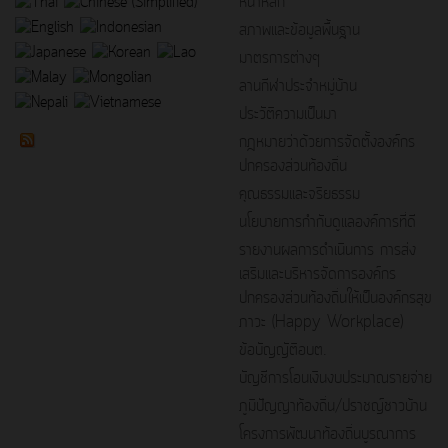
หน้าหลัก
สภาพและข้อมูลพื้นฐาน
มาตรการต่างๆ
ลานกีฬาประจำหมู่บ้าน
ประวัติความเป็นมา
กฎหมายว่าด้วยการจัดตั้งองค์กร
ปกครองส่วนท้องถิ่น
คุณธรรมและจริยธรรม
นโยบายการกำกับดูแลองค์การที่ดี
รายงานผลการดำเนินการ การส่ง
เสริมและบริหารจัดการองค์กร
ปกครองส่วนท้องถิ่นให้เป็นองค์กรสุข
ภาวะ (Happy Workplace)
ข้อบัญญัติอบต.
บัญชีการโอนเงินงบประมาณรายจ่าย
ภูมิปัญญาท้องถิ่น/ปราชญ์ชาวบ้าน
โครงการพัฒนาท้องถิ่นบูรณาการ