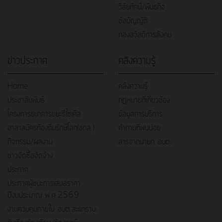
วิสัยทัศน์/พันธกิจ
ข้อบัญญัติ
กองสวัสดิการสังคม
ข่าวประกาศ
คลังความรู้
Home
คลังความรู้
ประชาสัมพันธ์
กฎหมายที่เกี่ยวข้อง
โครงการธนาคารขยะรีไซเคิล
ข้อมูลการบริการ
อาสาสมัครท้องถิ่นรักษ์โลก(อถล.)
คำถามที่พบบ่อย
กิจกรรม/ผลงาน
สารจากนายก อบต.
ข่าวจัดซื้อจัดจ้าง
ประกาศ
ประกาศผู้ชนะการเสนอราคา
ปีงบประมาณ พ.ศ.2569
งานควบคุมภายใน อบต.สะแกราบ