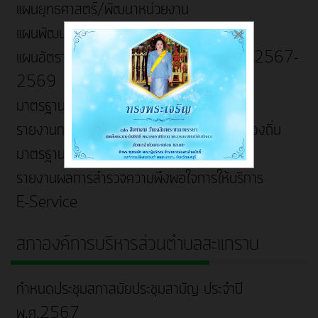
แผนยุทธศาสตร์/พัฒนาหน่วยงาน
×
แผนพัฒนาท้องถิ่น 5 ปี
แผนอัตรากำลัง 3 ปี ประจำปีงบประมาณ พ.ศ.2567-
2569
มาตรฐานการบริการ
รายงานการติดตามและประเมินผลแผนพัฒนาท้องถิ่น
มาตรฐานการปฎิบัติงาน
รายงานผลการสำรวจความพึงพอใจการให้บริการ
E-Service
สภาองค์การบริหารส่วนตำบลสะแกราบ
กำหนดประชุมสภาสมัยประชุมสามัญ ประจำปี
พ.ศ.2567