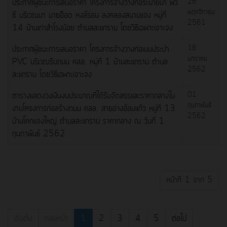
ประกาศผู้ชนะการเสนอราคา โครงการจ้างวางท่อระบายน้ำ พีวี
26
พฤศจิกายน
ซี บริเวณนา นายอ๊อด หงส์ร่อน ลงคลองสนามแจง หมู่ที่
2561
14 บ้านเก่าสำโรงน้อย ตำบลสะแกราบ โดยวิธีเฉพาะเจาะจง
ประกาศผู้ชนะการเสนอราคา โครงการจ้างวางท่อเมนประปา
16
มกราคม
PVC บริเวณริมถนน คสล. หมู่ที่ 1 บ้านสะแกราบ ตำบล
2562
สะแกราบ โดยวิธีเฉพาะเจาะจง
ตารางแสดงวงเงินงบประมาณที่ได้รับจัดสรรและราคากลางใน
01
กุมภาพันธ์
งานโครงการก่อสร้างถนน คสล. สายอ่างอ้อมแก้ว หมู่ที่ 13
2562
บ้านโคกแจงใหญ่ ตำบลสะแกราบ ราคากลาง ณ วันที่ 1
กุมภาพันธ์ 2562
หน้าที่ 1 จาก 5
เริ่มต้น
ก่อนหน้า
1
2
3
4
5
ต่อไป