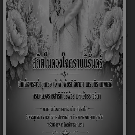
เมตร ยาว 112 เมตร หนา 0.15 เมตร หรือพื้นที่ไม่น้อย
กว่า 357 ตารางเมตร รวมบานหูช้าง ตำบลสะแกราบ อำเภอ
โคกสำโรง จังหวัดลพบุรี (รายละเอียดและแบบตามที่ อบต.ส
ประกาศผู้ชนะการเสนอราคาจ้าง โครงการวางท่อระบายน้ำ
27
พฤษภาคม
บริเวณสาย หมู่ที่ 3 บ้านหนองสำโรง เชื่อม หมู่ที่ 14 บ้านเก่า
2569
สำโรงนน้อย จำนวน 2 ช่วง ช่วงที่1 ท่อ คสล. 3 ∅
0.10 เมตร จำนวน 26 ท่อน บ่อพัก 4 บ่อ ช่วงที่ 4 บ่อ
ช่วงที่ 2 ท่อ คสล.ชั้น 3 ∅ 0.40 เมตร จำนวน 76 ท่
ประกาศผู้ชนะการเสนอราคา จัดหาเครื่องถ่ายเอกสาร ประจำ
30
มิถุนายน
เดือนกรกฎาคม2569 โดยวิธีเฉพาะเจาะจง
2569
ประกาศผู้ชนะการเสนอราคา จัดซื้อน้ำแข็ง และน้ำดื่มโครงการ
20
กรกฎาคม
สะแกราบเมืองสะอาด อย่างยั่งยืน ประจำปีงบประมาณ พ.ศ.
2569
2569 ประจำเดือนกรกฎาคม2569 (หมู่ที่ 10) โดยวิธี
เฉพาะเจาะจง
ประกาศผู้ชนะการเสนอราคา จัดซื้อวัสดุคอมพิวเตอร์ จำนวน
24