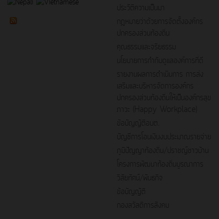
ประวัติความเป็นมา
กฎหมายว่าด้วยการจัดตั้งองค์กร
ปกครองส่วนท้องถิ่น
คุณธรรมและจริยธรรม
นโยบายการกำกับดูแลองค์การที่ดี
รายงานผลการดำเนินการ การส่ง
เสริมและบริหารจัดการองค์กร
ปกครองส่วนท้องถิ่นให้เป็นองค์กรสุข
ภาวะ (Happy Workplace)
ข้อบัญญัติอบต.
บัญชีการโอนเงินงบประมาณรายจ่าย
ภูมิปัญญาท้องถิ่น/ปราชญ์ชาวบ้าน
โครงการพัฒนาท้องถิ่นบูรณาการ
วิสัยทัศน์/พันธกิจ
ข้อบัญญัติ
กองสวัสดิการสังคม