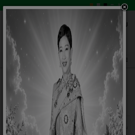
แสดง
#
วันเผย
ชื่อ
แพร่
ประกาศผู้ชนะการเสนอราคาจ้าง โครงการเสริมถนน คสล.สาย
25
พฤษภาคม
บ้านนายพิทักษ์ หอทอง หมู่ที่ 3 บ้านหนองสำโรง กว้าง 3
2569