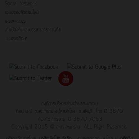
Social Network
ระบบจองคิวออนไลน์
e-services
งานป้องกันและบรรเทาสาธารณภัย
แผนการศึกษา
องค์การบริหารส่วนตำบลสะแกราบ
ที่อยู่ ม.9 ต.สะแกราบ อ.โคกสำโรง จ.ลพบุรี โทร 0 3670
7075 โทรสาร. 0 3670 7063
Copyright 2015 © อบต.สะแกราบ ALL Right Reserved.
บริหารจัดการโดย
บ.ครีเอชั่นโปร จำกัด
เทมเพลตออกแบบโดย
บ.มาร์เวลิค