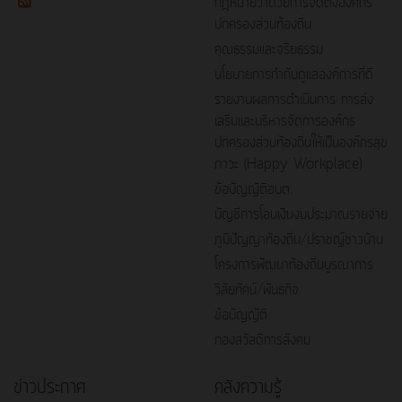
กฎหมายว่าด้วยการจัดตั้งองค์กร
ปกครองส่วนท้องถิ่น
คุณธรรมและจริยธรรม
นโยบายการกำกับดูแลองค์การที่ดี
รายงานผลการดำเนินการ การส่ง
เสริมและบริหารจัดการองค์กร
ปกครองส่วนท้องถิ่นให้เป็นองค์กรสุข
ภาวะ (Happy Workplace)
ข้อบัญญัติอบต.
บัญชีการโอนเงินงบประมาณรายจ่าย
ภูมิปัญญาท้องถิ่น/ปราชญ์ชาวบ้าน
โครงการพัฒนาท้องถิ่นบูรณาการ
วิสัยทัศน์/พันธกิจ
ข้อบัญญัติ
กองสวัสดิการสังคม
ข่าวประกาศ
คลังความรู้