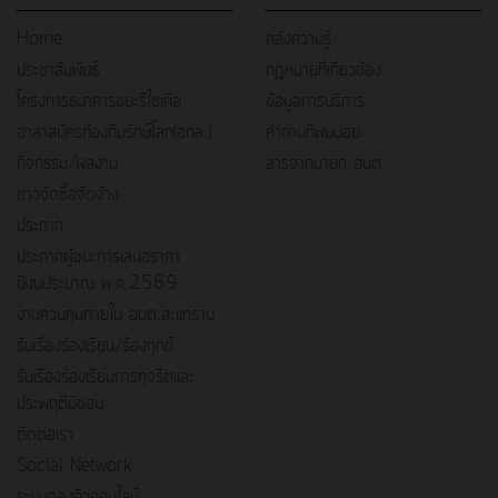
Home
คลังความรู้
ประชาสัมพันธ์
กฎหมายที่เกี่ยวข้อง
โครงการธนาคารขยะรีไซเคิล
ข้อมูลการบริการ
อาสาสมัครท้องถิ่นรักษ์โลก(อถล.)
คำถามที่พบบ่อย
กิจกรรม/ผลงาน
สารจากนายก อบต.
ข่าวจัดซื้อจัดจ้าง
ประกาศ
ประกาศผู้ชนะการเสนอราคา
ปีงบประมาณ พ.ศ.2569
งานควบคุมภายใน อบต.สะแกราบ
รับเรื่องร้องเรียน/ร้องทุกข์
รับเรื่องร้องเรียนการทุจริตและ
ประพฤติมิชอบ
ติดต่อเรา
Social Network
ระบบจองคิวออนไลน์