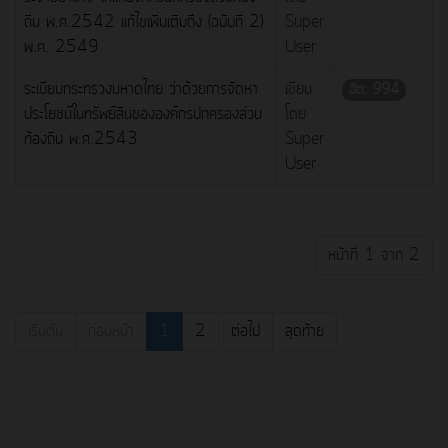
ถิ่น พ.ศ.2542 แก้ไขเพิ่มเติมถึง (ฉบับที่ 2)
Super
พ.ศ. 2549
User
ระเบียบกระทรวงมหาดไทย ว่าด้วยการจัดหา
เขียน
ฮิต: 994
ประโยชน์ในทรัพย์สินขององค์กรปกครองส่วน
โดย
ท้องถิ่น พ.ศ.2543
Super
User
หน้าที่ 1 จาก 2
เริ่มต้น
ก่อนหน้า
1
2
ต่อไป
สุดท้าย