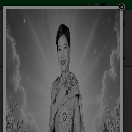
แสดง
#
ชื่อ
ผู้เขียน
ฮิต
พระราชบัญญัติ สภาตำบลและองค์การบริหาร
เขียน
ฮิต: 4234
ส่วนตำบล พ.ศ. 2537
โดย
Super