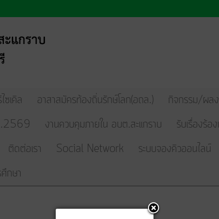
ไซเคิล
อาสาสมัครท้องถิ่นรักษ์โลก(อถล.)
กิจกรรม/ผล
.ศ.2569
งานควบคุมภายใน อบต.สะแกราบ
รับเรื่องร้อ
ติดต่อเรา
Social Network
ระบบจองคิวออนไลน์
ศึกษา