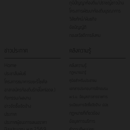
ภูมิปัญญาท้องถิ่น/ปราชญ์ชาวบ้าน
โครงการพัฒนาท้องถิ่นบูรณาการ
วิสัยทัศน์/พันธกิจ
ข้อบัญญัติ
กองสวัสดิการสังคม
ข่าวประกาศ
คลังความรู้
Home
คลังความรู้
กฏหมายน่ารู้
ประชาสัมพันธ์
คู่มือสำหรับประชาชน
โครงการธนาคารขยะรีไซเคิล
เอกสารประกอบการฝึกอบรม
อาสาสมัครท้องถิ่นรักษ์โลก(อถล.)
พ.ร.บ. ข้อมูลข่าวสารราชการ
กิจกรรม/ผลงาน
ระเบียบการจัดซื้อจัดจ้าง ปปช.
ข่าวจัดซื้อจัดจ้าง
กฎหมายที่เกี่ยวข้อง
ประกาศ
ข้อมูลการบริการ
ประกาศผู้ชนะการเสนอราคา
ปีงบประมาณ พ.ศ.2569
คำถามที่พบบ่อย