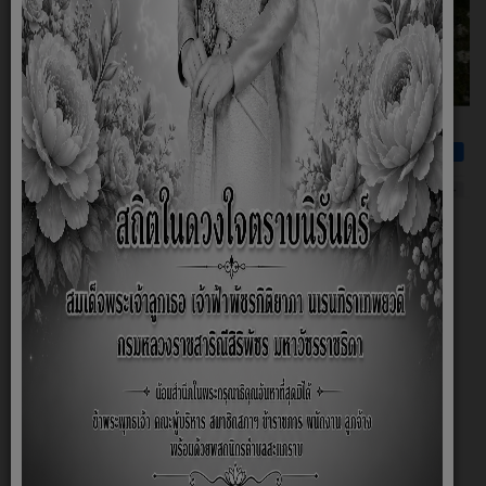
พบปะ พูดคุย ทักทาย ถามตอบ กับพวกเราได้ที่
เฟสบุ๊ค แฟนเพจ อบต.สะแกราบ นะคะ